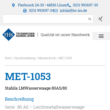
Pierbusch 24-30 • 44536 Lünen
0231 993697-30
0231 993697-34
info[at]ths-iso.de
Start
/
Handwerkzeug
/
Messtechnik
/ MET-1053
MET-1053
Stabila LMWasserwaage 80AS/80
Beschreibung
Serie : 80 AS – Leichtmetallwasserwaage