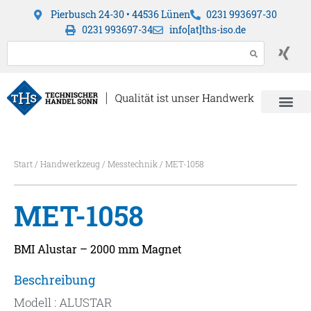
Pierbusch 24-30 • 44536 Lünen
0231 993697-30
0231 993697-34
info[at]ths-iso.de
Start
/
Handwerkzeug
/
Messtechnik
/ MET-1058
MET-1058
BMI Alustar – 2000 mm Magnet
Beschreibung
Modell : ALUSTAR