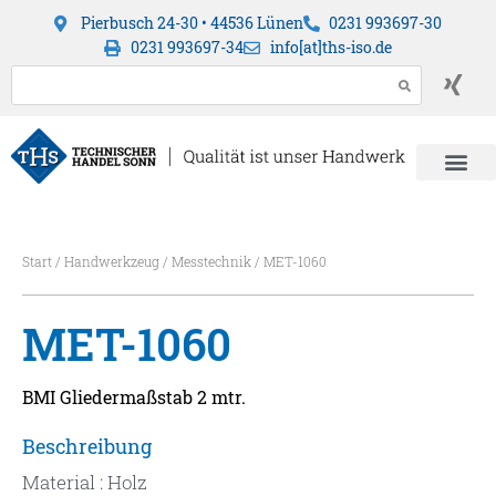
Pierbusch 24-30 • 44536 Lünen
0231 993697-30
0231 993697-34
info[at]ths-iso.de
Start
/
Handwerkzeug
/
Messtechnik
/ MET-1060
MET-1060
BMI Gliedermaßstab 2 mtr.
Beschreibung
Material : Holz