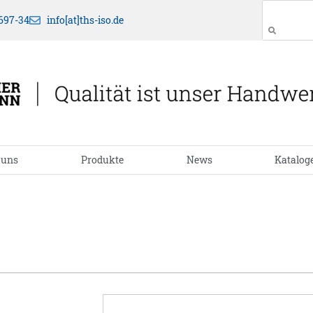
697-34
info[at]ths-iso.de
 uns
Produkte
News
Katalog