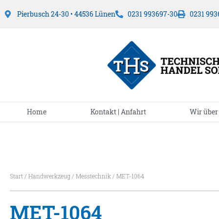
Pierbusch 24-30 • 44536 Lünen
0231 993697-30
0231 993
Home
Kontakt | Anfahrt
Wir über
Start
/
Handwerkzeug
/
Messtechnik
/ MET-1064
MET-1064