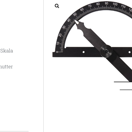
 Skala
mutter