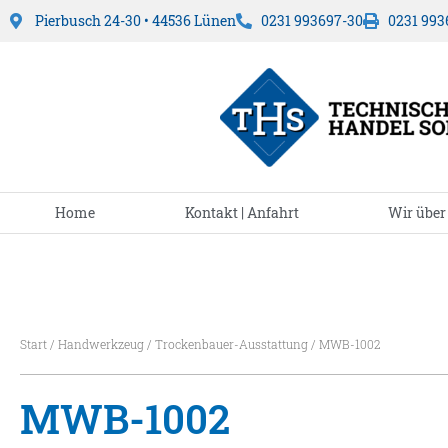
Pierbusch 24-30 • 44536 Lünen
0231 993697-30
0231 993
Home
Kontakt | Anfahrt
Wir über
Start
/
Handwerkzeug
/
Trockenbauer-Ausstattung
/ MWB-1002
MWB-1002