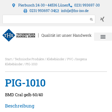
Pierbusch 24-30 • 44536 Lünen
0231 993697-30
0231 993697-34
info[at]ths-iso.de
Start
/
Technische Produkte
/
Klebebänder
/
PVC-/Isogena
Klebebänder
/ PIG-1010
PIG-1010
BMD Cral gelb 60/40
Beschreibung