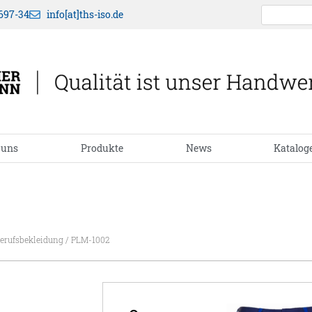
697-34
info[at]ths-iso.de
 uns
Produkte
News
Katalog
erufsbekleidung
/ PLM-1002