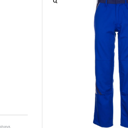
üstung
,