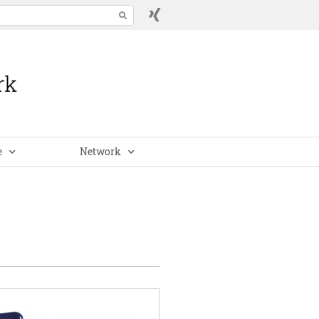
e
Network