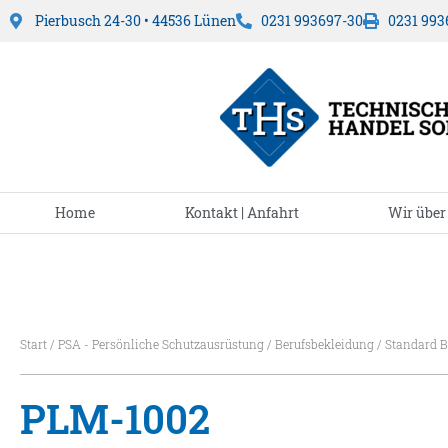
Pierbusch 24-30 • 44536 Lünen
0231 993697-30
0231 993
Home
Kontakt | Anfahrt
Wir über
Start
/
PSA - Persönliche Schutzausrüstung
/
Berufsbekleidung
/
Standard B
PLM-1002