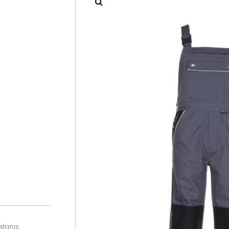
üstung
,