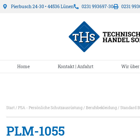
Pierbusch 24-30 • 44536 Lünen
0231 993697-30
0231 993
Home
Kontakt | Anfahrt
Wir über
Start
/
PSA - Persönliche Schutzausrüstung
/
Berufsbekleidung
/
Standard B
PLM-1055