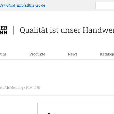
697-34
info[at]ths-iso.de
 uns
Produkte
News
Katalog
erufsbekleidung
/ PLM-1055