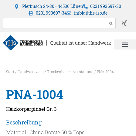
Pierbusch 24-30 • 44536 Lünen
0231 993697-30
0231 993697-34
info[at]ths-iso.de
Start
/
Handwerkzeug
/
Trockenbauer-Ausstattung
/ PNA-1004
PNA-1004
Heizkörperpinsel Gr. 3
Beschreibung
Material : China Borste 60 % Tops