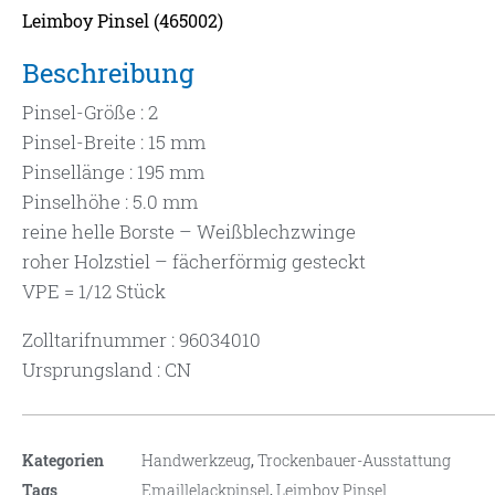
Leimboy Pinsel (465002)
Beschreibung
Pinsel-Größe : 2
Pinsel-Breite : 15 mm
Pinsellänge : 195 mm
Pinselhöhe : 5.0 mm
reine helle Borste – Weißblechzwinge
roher Holzstiel – fächerförmig gesteckt
VPE = 1/12 Stück
Zolltarifnummer : 96034010
Ursprungsland : CN
Kategorien
Handwerkzeug
,
Trockenbauer-Ausstattung
Tags
Emaillelackpinsel
,
Leimboy Pinsel