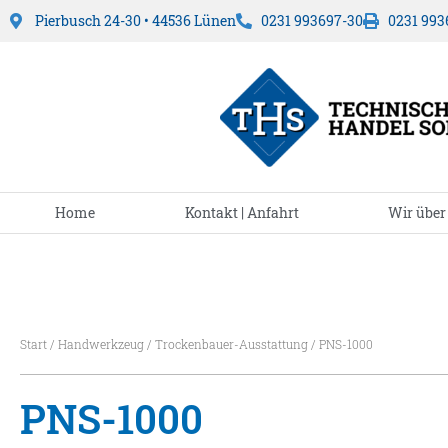
Pierbusch 24-30 • 44536 Lünen
0231 993697-30
0231 993
Home
Kontakt | Anfahrt
Wir über
Start
/
Handwerkzeug
/
Trockenbauer-Ausstattung
/ PNS-1000
PNS-1000