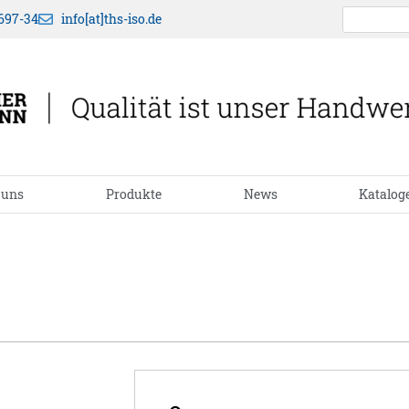
697-34
info[at]ths-iso.de
 uns
Produkte
News
Katalog