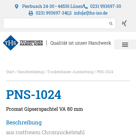
Pierbusch 24-30 • 44536 Lünen
0231 993697-30
0231 993697-34
info[at]ths-iso.de
Start
/
Handwerkzeug
/
Trockenbauer-Ausstattung
/ PNS-1024
PNS-1024
Promat Gipserspachtel VA 80 mm
Beschreibung
aus rostfreiem Chromnickelstahl