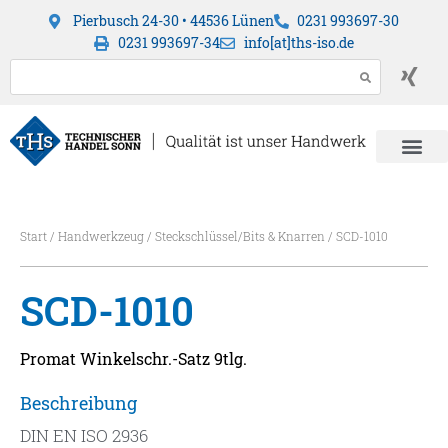
Pierbusch 24-30 • 44536 Lünen
0231 993697-30
0231 993697-34
info[at]ths-iso.de
Start
/
Handwerkzeug
/
Steckschlüssel/Bits & Knarren
/ SCD-1010
SCD-1010
Promat Winkelschr.-Satz 9tlg.
Beschreibung
DIN EN ISO 2936