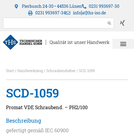
Pierbusch 24-30 • 44536 Lünen
0231 993697-30
0231 993697-34
info[at]ths-iso.de
Start
/
Handwerkzeug
/
Schraubendreher
/ SCD-1059
SCD-1059
Promat VDE Schraubend. – PH2/100
Beschreibung
gefertigt gemäß IEC 60900