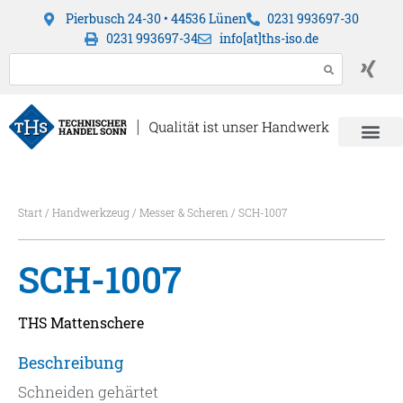
Pierbusch 24-30 • 44536 Lünen
0231 993697-30
0231 993697-34
info[at]ths-iso.de
Start
/
Handwerkzeug
/
Messer & Scheren
/ SCH-1007
SCH-1007
THS Mattenschere
Beschreibung
Schneiden gehärtet