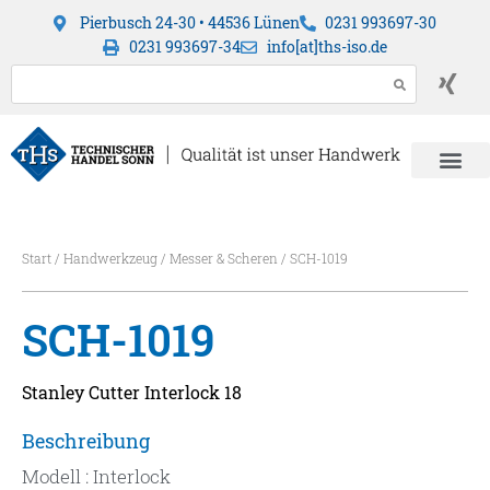
Pierbusch 24-30 • 44536 Lünen
0231 993697-30
0231 993697-34
info[at]ths-iso.de
Start
/
Handwerkzeug
/
Messer & Scheren
/ SCH-1019
SCH-1019
Stanley Cutter Interlock 18
Beschreibung
Modell : Interlock