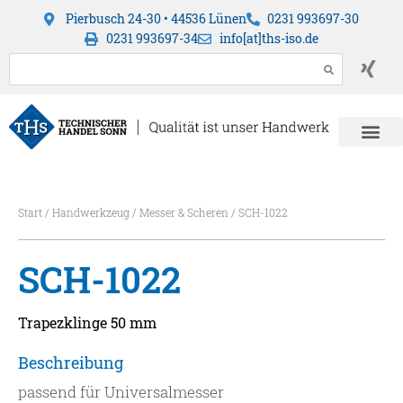
Pierbusch 24-30 • 44536 Lünen
0231 993697-30
0231 993697-34
info[at]ths-iso.de
Start
/
Handwerkzeug
/
Messer & Scheren
/ SCH-1022
SCH-1022
Trapezklinge 50 mm
Beschreibung
passend für Universalmesser