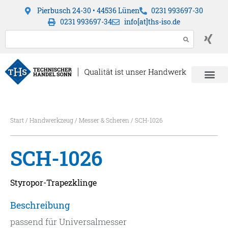
Pierbusch 24-30 • 44536 Lünen
0231 993697-30
0231 993697-34
info[at]ths-iso.de
Start
/
Handwerkzeug
/
Messer & Scheren
/ SCH-1026
SCH-1026
Styropor-Trapezklinge
Beschreibung
passend für Universalmesser