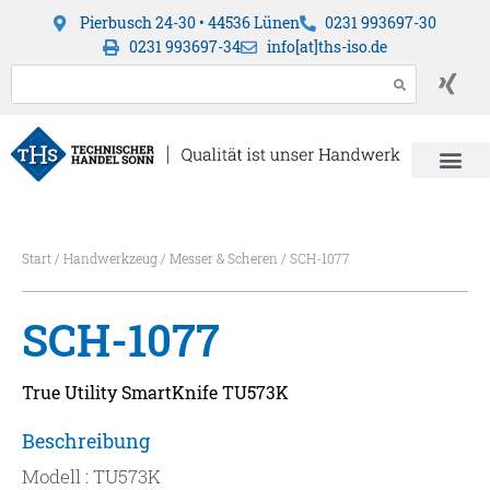
Pierbusch 24-30 • 44536 Lünen
0231 993697-30
0231 993697-34
info[at]ths-iso.de
Start
/
Handwerkzeug
/
Messer & Scheren
/ SCH-1077
SCH-1077
True Utility SmartKnife TU573K
Beschreibung
Modell : TU573K