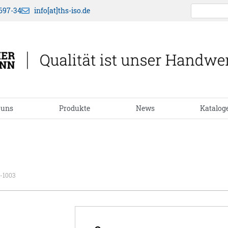
697-34
info[at]ths-iso.de
 uns
Produkte
News
Katalog
-1003