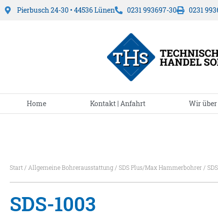
Pierbusch 24-30 • 44536 Lünen
0231 993697-30
0231 993
Home
Kontakt | Anfahrt
Wir über
Start
/
Allgemeine Bohrerausstattung
/
SDS Plus/Max Hammerbohrer
/ SDS
SDS-1003