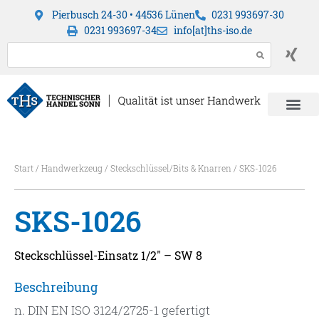
Pierbusch 24-30 • 44536 Lünen
0231 993697-30
0231 993697-34
info[at]ths-iso.de
Start
/
Handwerkzeug
/
Steckschlüssel/Bits & Knarren
/ SKS-1026
SKS-1026
Steckschlüssel-Einsatz 1/2″ – SW 8
Beschreibung
n. DIN EN ISO 3124/2725-1 gefertigt