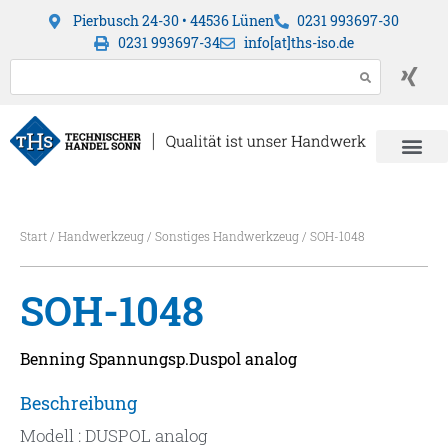
Pierbusch 24-30 • 44536 Lünen
0231 993697-30
0231 993697-34
info[at]ths-iso.de
Start
/
Handwerkzeug
/
Sonstiges Handwerkzeug
/ SOH-1048
SOH-1048
Benning Spannungsp.Duspol analog
Beschreibung
Modell : DUSPOL analog