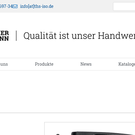
697-34
info[at]ths-iso.de
 uns
Produkte
News
Katalog