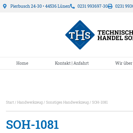
Pierbusch 24-30 • 44536 Lünen
0231 993697-30
0231 993
Home
Kontakt | Anfahrt
Wir über
Start
/
Handwerkzeug
/
Sonstiges Handwerkzeug
/ SOH-1081
SOH-1081