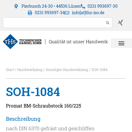
Pierbusch 24-30 • 44536 Lünen
0231 993697-30
0231 993697-34
info[at]ths-iso.de
Start
/
Handwerkzeug
/
Sonstiges Handwerkzeug
/ SOH-1084
SOH-1084
Promat BM-Schraubstock 160/225
Beschreibung
nach DIN 6370 gefräst und geschliffen