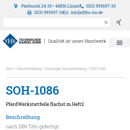
Pierbusch 24-30 • 44536 Lünen
0231 993697-30
0231 993697-34
info[at]ths-iso.de
Start
/
Handwerkzeug
/
Sonstiges Handwerkzeug
/ SOH-1086
SOH-1086
PferdWerkstattfeile flachst.m.Heft2
Beschreibung
nach DIN 7261 gefertigt