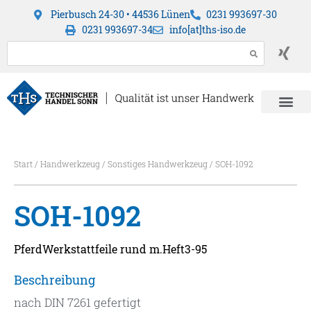
Pierbusch 24-30 • 44536 Lünen
0231 993697-30
0231 993697-34
info[at]ths-iso.de
Start
/
Handwerkzeug
/
Sonstiges Handwerkzeug
/ SOH-1092
SOH-1092
PferdWerkstattfeile rund m.Heft3-95
Beschreibung
nach DIN 7261 gefertigt