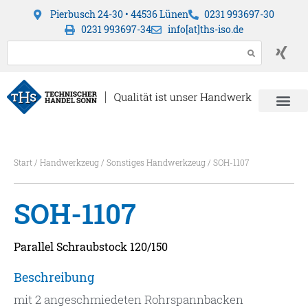
Pierbusch 24-30 • 44536 Lünen
0231 993697-30
0231 993697-34
info[at]ths-iso.de
Start
/
Handwerkzeug
/
Sonstiges Handwerkzeug
/ SOH-1107
SOH-1107
Parallel Schraubstock 120/150
Beschreibung
mit 2 angeschmiedeten Rohrspannbacken