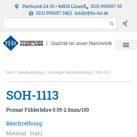
Pierbusch 24-30 • 44536 Lünen
0231 993697-30
0231 993697-34
info[at]ths-iso.de
Start
/
Handwerkzeug
/
Sonstiges Handwerkzeug
/ SOH-1113
SOH-1113
Promat Fühlerlehre 0.05-2.0mm/100
Beschreibung
Material : Stahl