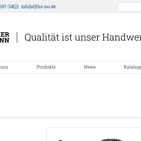
697-34
info[at]ths-iso.de
 uns
Produkte
News
Katalog