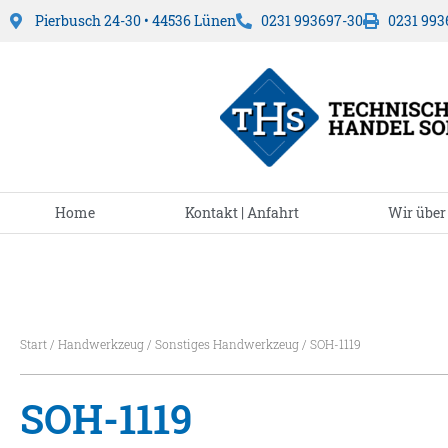
Pierbusch 24-30 • 44536 Lünen
0231 993697-30
0231 993
Home
Kontakt | Anfahrt
Wir über
Start
/
Handwerkzeug
/
Sonstiges Handwerkzeug
/ SOH-1119
SOH-1119