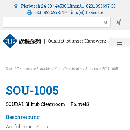
Pierbusch 24-30 • 44536 Lünen
0231 993697-30
0231 993697-34
info[at]ths-iso.de
Start
/
Technische Produkte
/
Kleb-/Dichtstoffe
/
Silikone
/ SOU-1005
SOU-1005
SOUDAL Silirub Cleanroom – Fb. weiß
Beschreibung
Ausführung : SiliRub