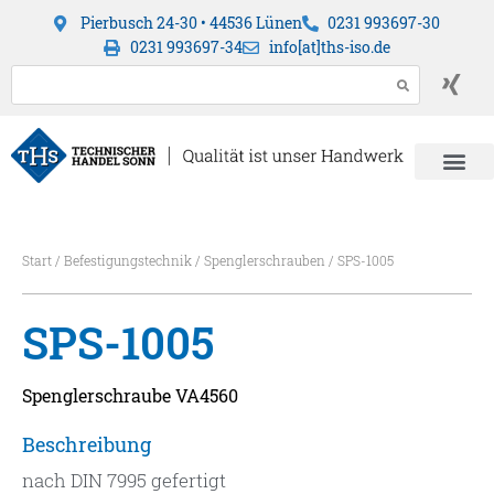
Pierbusch 24-30 • 44536 Lünen
0231 993697-30
0231 993697-34
info[at]ths-iso.de
Start
/
Befestigungstechnik
/
Spenglerschrauben
/ SPS-1005
SPS-1005
Spenglerschraube VA4560
Beschreibung
nach DIN 7995 gefertigt