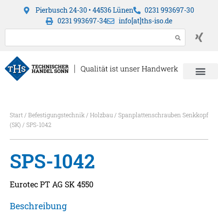
Pierbusch 24-30 • 44536 Lünen
0231 993697-30
0231 993697-34
info[at]ths-iso.de
Start
/
Befestigungstechnik
/
Holzbau
/
Spanplattenschrauben Senkkopf
(SK)
/ SPS-1042
SPS-1042
Eurotec PT AG SK 4550
Beschreibung