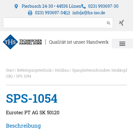
Pierbusch 24-30 • 44536 Lünen
0231 993697-30
0231 993697-34
info[at]ths-iso.de
Start
/
Befestigungstechnik
/
Holzbau
/
Spanplattenschrauben Senkkopf
(SK)
/ SPS-1054
SPS-1054
Eurotec PT AG SK 50120
Beschreibung