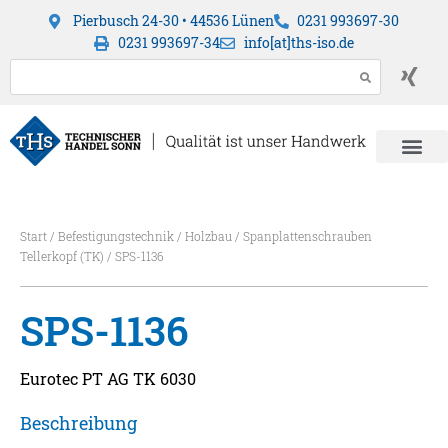
Pierbusch 24-30 • 44536 Lünen
0231 993697-30
0231 993697-34
info[at]ths-iso.de
Start
/
Befestigungstechnik
/
Holzbau
/
Spanplattenschrauben
Tellerkopf (TK)
/ SPS-1136
SPS-1136
Eurotec PT AG TK 6030
Beschreibung