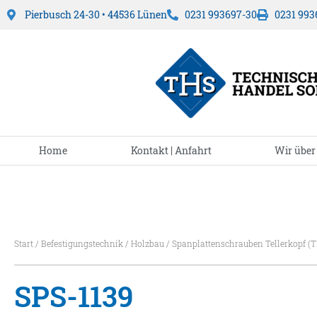
Pierbusch 24-30 • 44536 Lünen
0231 993697-30
0231 993
Home
Kontakt | Anfahrt
Wir über
Start
/
Befestigungstechnik
/
Holzbau
/
Spanplattenschrauben Tellerkopf (T
SPS-1139