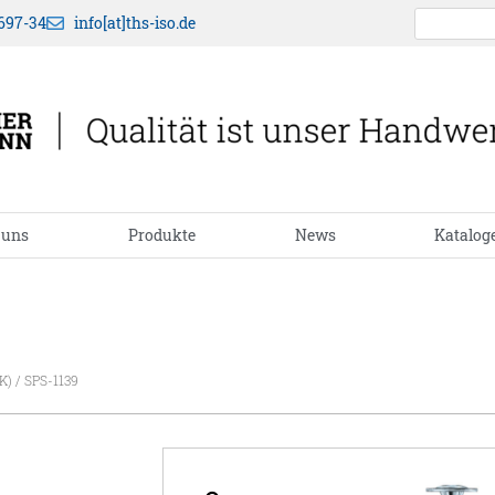
697-34
info[at]ths-iso.de
 uns
Produkte
News
Katalog
K)
/ SPS-1139