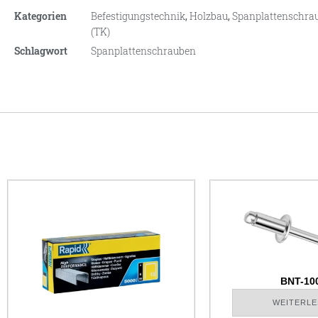
Kategorien
Befestigungstechnik
,
Holzbau
,
Spanplattenschrau
(TK)
Schlagwort
Spanplattenschrauben
BNT-10
WEITERLE