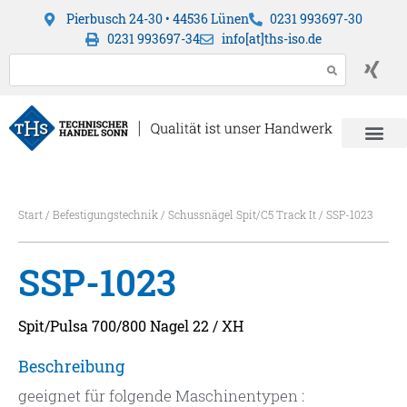
Pierbusch 24-30 • 44536 Lünen
0231 993697-30
0231 993697-34
info[at]ths-iso.de
Start
/
Befestigungstechnik
/
Schussnägel Spit/C5 Track It
/ SSP-1023
SSP-1023
Spit/Pulsa 700/800 Nagel 22 / XH
Beschreibung
geeignet für folgende Maschinentypen :