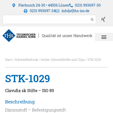
Pierbusch 24-30 • 44536 Lünen
0231 993697-30
0231 993697-34
info[at]ths-iso.de
Start
/
Schweißtechnik
/
Isolier-Schweißstifte und Clips
/ STK-1029
STK-1029
Clavufix sk Stifte – ISO 89
Beschreibung
Dämmstoff – Befestigungsstift