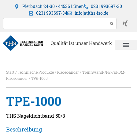
Pierbusch 24-30 • 44536 Lünen
0231 993697-30
0231 993697-34
info[at]ths-iso.de
Start
/
Technische Produkte
/
Klebebänder
/
Trennwand-/PE-/EPDM-
Klebebänder
/ TPE-1000
TPE-1000
THS Nageldichtband 50/3
Beschreibung