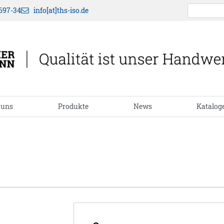
697-34
info[at]ths-iso.de
 uns
Produkte
News
Katalog