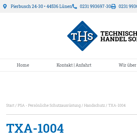
Pierbusch 24-30 • 44536 Lünen
0231 993697-30
0231 993
Home
Kontakt | Anfahrt
Wir über
Start
/
PSA - Persönliche Schutzausrüstung
/
Handschutz
/ TXA-1004
TXA-1004