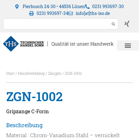
Pierbusch 24-30 • 44536 Lünen
0231 993697-30
0231 993697-34
info[at]ths-iso.de
Start
/
Handwerkzeug
/
Zangen
/ ZGN-1002
ZGN-1002
Gripzange C-Form
Beschreibung
Material : Chrom-Vanadium Stahl – vernickelt