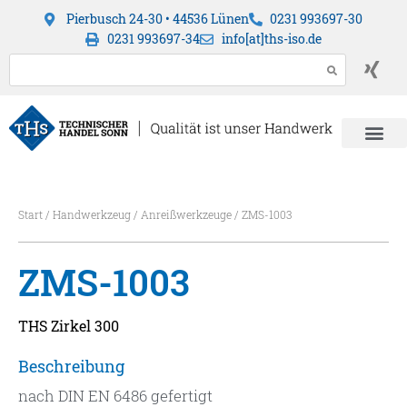
Pierbusch 24-30 • 44536 Lünen
0231 993697-30
0231 993697-34
info[at]ths-iso.de
Start
/
Handwerkzeug
/
Anreißwerkzeuge
/ ZMS-1003
ZMS-1003
THS Zirkel 300
Beschreibung
nach DIN EN 6486 gefertigt