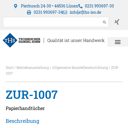
Pierbusch 24-30 • 44536 Lünen
0231 993697-30
0231 993697-34
info[at]ths-iso.de
Start
/
Betriebsausstattung
/
Allgemeine Baustelleneinrichtung
/ ZUR-
1007
ZUR-1007
Papierhandtücher
Beschreibung