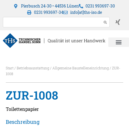
Pierbusch 24-30 • 44536 Lünen
0231 993697-30
0231 993697-34
info[at]ths-iso.de
Start
/
Betriebsausstattung
/
Allgemeine Baustelleneinrichtung
/ ZUR-
1008
ZUR-1008
Toilettenpapier
Beschreibung