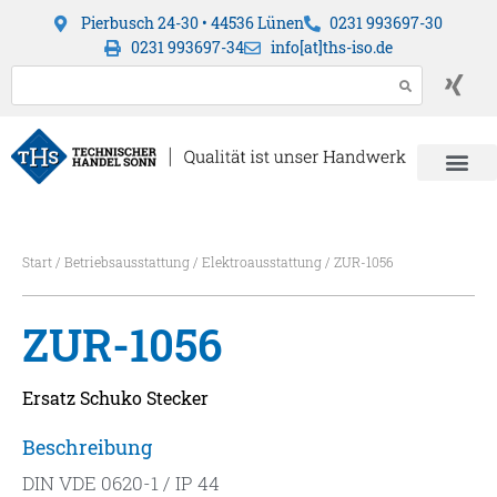
Pierbusch 24-30 • 44536 Lünen
0231 993697-30
0231 993697-34
info[at]ths-iso.de
Start
/
Betriebsausstattung
/
Elektroausstattung
/ ZUR-1056
ZUR-1056
Ersatz Schuko Stecker
Beschreibung
DIN VDE 0620-1 / IP 44