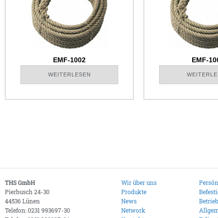
EMF-1002
EMF-10
WEITERLESEN
WEITERLE
THS GmbH
Wir über uns
Persön
Pierbusch 24-30
Produkte
Befest
44536 Lünen
News
Betrie
Telefon: 0231 993697-30
Network
Allgem