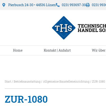
Pierbusch 24-30 • 44536 Lünen
0231 993697-30
0231 993
Home
Kontakt | Anfahrt
Wir über
Start
/
Betriebsausstattung
/
Allgemeine Baustelleneinrichtung
/ ZUR-1080
ZUR-1080