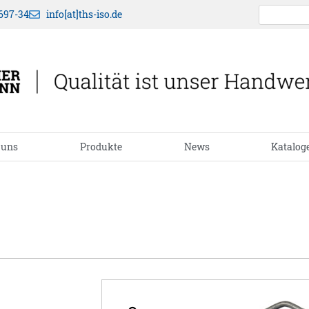
697-34
info[at]ths-iso.de
 uns
Produkte
News
Katalog