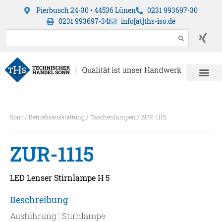
Pierbusch 24-30 • 44536 Lünen
0231 993697-30
0231 993697-34
info[at]ths-iso.de
Start
/
Betriebsausstattung
/
Taschenlampen
/ ZUR-1115
ZUR-1115
LED Lenser Stirnlampe H 5
Beschreibung
Ausführung : Stirnlampe