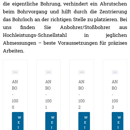
die eigentliche Bohrung, verhindert ein Abrutschen
beim Bohrvorgang und hilft durch die Zentrierung
das Bohrloch an der richtigen Stelle zu platzieren. Bei
uns finden Sie Anbohrer/Stoßbohrer aus
Hochleistungs-Schnellstahl in jeglichen
Abmessungen – beste Voraussetzungen für präzises
Arbeiten.
AN
AN
AN
AN
BO
BO
BO
BO
-
-
-
-
100
100
100
100
0
1
2
3
W
W
W
W
E
E
E
E
I
I
I
I