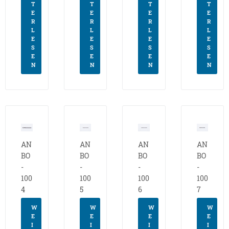
T
T
T
T
E
E
E
E
R
R
R
R
L
L
L
L
E
E
E
E
S
S
S
S
E
E
E
E
N
N
N
N
AN
AN
AN
AN
BO
BO
BO
BO
-
-
-
-
100
100
100
100
4
5
6
7
W
W
W
W
E
E
E
E
I
I
I
I