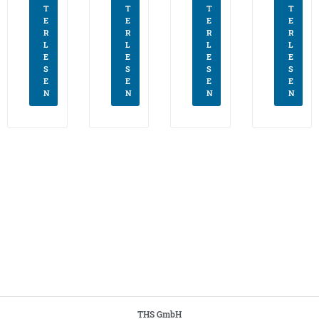
T
T
T
T
E
E
E
E
R
R
R
R
L
L
L
L
E
E
E
E
S
S
S
S
E
E
E
E
N
N
N
N
THS GmbH