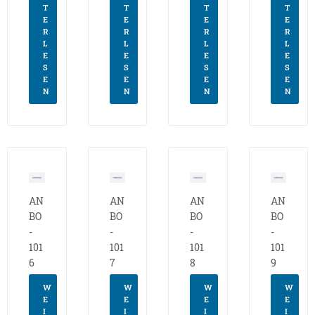
T
T
T
T
E
E
E
E
R
R
R
R
L
L
L
L
E
E
E
E
S
S
S
S
E
E
E
E
N
N
N
N
AN
AN
AN
AN
BO
BO
BO
BO
-
-
-
-
101
101
101
101
6
7
8
9
W
W
W
W
E
E
E
E
I
I
I
I