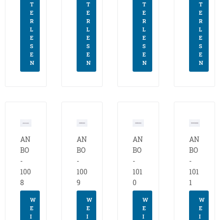
T
T
T
T
E
E
E
E
R
R
R
R
L
L
L
L
E
E
E
E
S
S
S
S
E
E
E
E
N
N
N
N
AN
AN
AN
AN
BO
BO
BO
BO
-
-
-
-
100
100
101
101
8
9
0
1
W
W
W
W
E
E
E
E
I
I
I
I