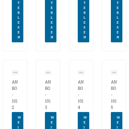
T
T
T
T
E
E
E
E
R
R
R
R
L
L
L
L
E
E
E
E
S
S
S
S
E
E
E
E
N
N
N
N
AN
AN
AN
AN
BO
BO
BO
BO
-
-
-
-
101
101
101
101
2
3
4
5
W
W
W
W
E
E
E
E
I
I
I
I