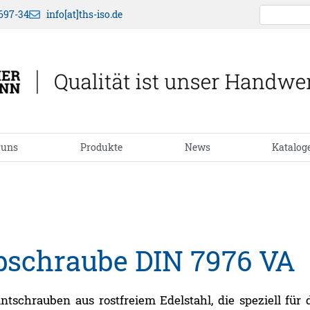
697-34
info[at]ths-iso.de
 uns
Produkte
News
Katalog
bschraube DIN 7976 VA
schrauben aus rostfreiem Edelstahl, die speziell für 