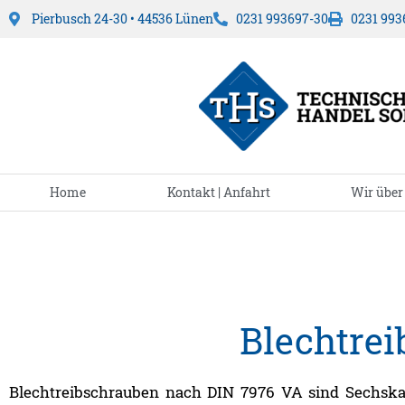
Pierbusch 24-30 • 44536 Lünen
0231 993697-30
0231 993
Home
Kontakt | Anfahrt
Wir über
Blechtrei
Blechtreibschrauben nach DIN 7976 VA sind Sechskant