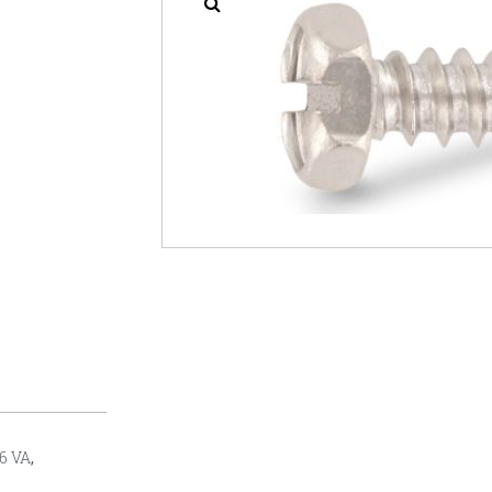
76 VA
,