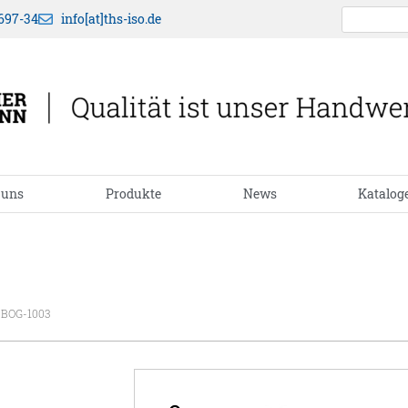
697-34
info[at]ths-iso.de
 uns
Produkte
News
Katalog
 BOG-1003