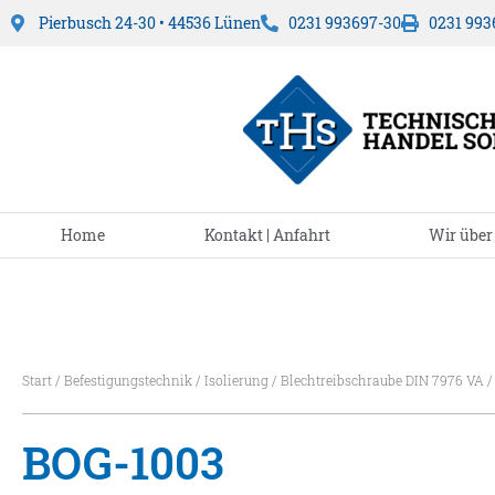
Pierbusch 24-30 • 44536 Lünen
0231 993697-30
0231 993
Home
Kontakt | Anfahrt
Wir über
Start
/
Befestigungstechnik
/
Isolierung
/
Blechtreibschraube DIN 7976 VA
/
BOG-1003