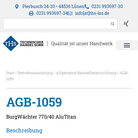
Pierbusch 24-30 • 44536 Lünen
0231 993697-30
0231 993697-34
info[at]ths-iso.de
Start
/
Betriebsausstattung
/
Allgemeine Baustelleneinrichtung
/ AGB-
1059
AGB-1059
BurgWächter 770/40 AluTitan
Beschreibung