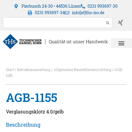
Pierbusch 24-30 • 44536 Lünen
0231 993697-30
0231 993697-34
info[at]ths-iso.de
Start
/
Betriebsausstattung
/
Allgemeine Baustelleneinrichtung
/ AGB-
1155
AGB-1155
Verglasungsklotz 4.0/gelb
Beschreibung